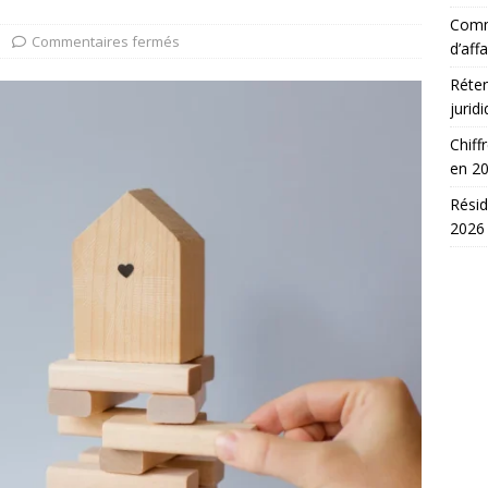
Comm
Commentaires fermés
d’affa
Réten
jurid
Chiff
en 2
Résid
2026