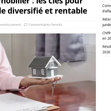
bilier : les clés pour
Comm
le diversifié et rentable
d’affa
Réten
nvestissement
Commentaires fermés
jurid
Chiff
en 2
Résid
2026