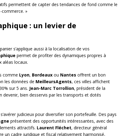
rnatifs permettent de capter des tendances de fond comme le
 e-commerce. »
aphique : un levier de
ier s’applique aussi à la localisation de vos
aphique
permet de profiter des dynamiques propres à
x aléas locaux.
les comme
Lyon
,
Bordeaux
ou
Nantes
offrent un bon
on les données de
MeilleursAgents
, ces villes affichent
 30% sur 5 ans.
Jean-Marc Torrollion
, président de la
en devenir, bien desservis par les transports et dotés
’avérer judicieux pour diversifier son portefeuille. Des pays
agne
présentent des opportunités intéressantes, avec des
ements attractifs.
Laurent Fléchet
, directeur général
re un cadre juridique et fiscal relativement harmonisé,