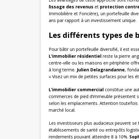
lissage des revenus
et
protection contre 
Immobilière et Foncière), un portefeuille div
ans par rapport à un investissement unique.
Les différents types de 
Pour bâtir un portefeuille diversifié, il est es
L’immobilier résidentiel
reste la pierre an
centre-ville ou les maisons en périphérie offr
à long terme.
Julien Delagrandanne
, fond
« Visez un mix de petites surfaces pour les é
L’immobilier commercial
constitue une aut
commerces de pied d’immeuble présentent so
selon les emplacements. Attention toutefois à 
marché local.
Les investisseurs plus audacieux peuvent se
établissements de santé ou entrepôts logisti
rendements pouvant atteindre 8 à 10%.
Sop