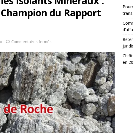
les Isolants Minéraux :
Pourq
, Champion du Rapport
trans
Comm
d’affa
Réten
x
Commentaires fermés
jurid
Chiff
en 2