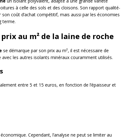
che
un isolant polyvalent, adapté à une grande variété
toitures à celle des sols et des cloisons. Son rapport qualité-
 son coût d’achat compétitif, mais aussi par les économies
ng terme.
prix au m² de la laine de roche
e
se démarque par son prix au m², il est nécessaire de
 avec les autres isolants minéraux couramment utilisés.
s
ralement entre 5 et 15 euros, en fonction de l’épaisseur et
s économique. Cependant, l’analyse ne peut se limiter au